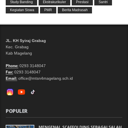
Study Banding
Ekstrakurikuler
Prestasi
Santri
Kegiatan Siswa
PMR
Berita Madrasah
JL. KH Syiraj Grabag
Kec. Grabag
Kab Magelang
0293 3148047
Phone:
0293 3148047
Fax:
office@mtsn4magelang.sch.id
Email:
POPULER
MENGENAL SCAFFOLDING SEBAGAI SALAH