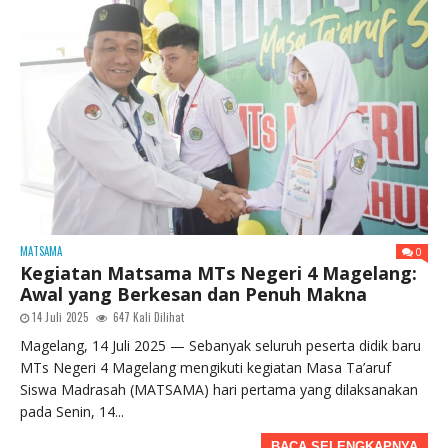
MATSAMA
0
Kegiatan Matsama MTs Negeri 4 Magelang:
Awal yang Berkesan dan Penuh Makna
14 Juli 2025
647 Kali Dilihat
Magelang, 14 Juli 2025 — Sebanyak seluruh peserta didik baru
MTs Negeri 4 Magelang mengikuti kegiatan Masa Ta’aruf
Siswa Madrasah (MATSAMA) hari pertama yang dilaksanakan
pada Senin, 14...
BACA SELENGKAPNYA