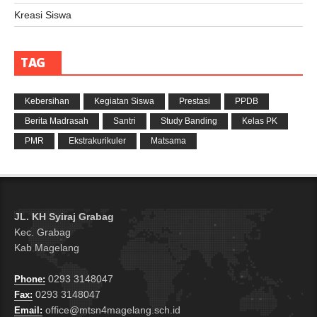
Kreasi Siswa
TAG
Kebersihan
Kegiatan Siswa
Prestasi
PPDB
Berita Madrasah
Santri
Study Banding
Kelas PK
PMR
Ekstrakurikuler
Matsama
JL. KH Syiraj Grabag
Kec. Grabag
Kab Magelang
0293 3148047
Phone:
0293 3148047
Fax:
office@mtsn4magelang.sch.id
Email: