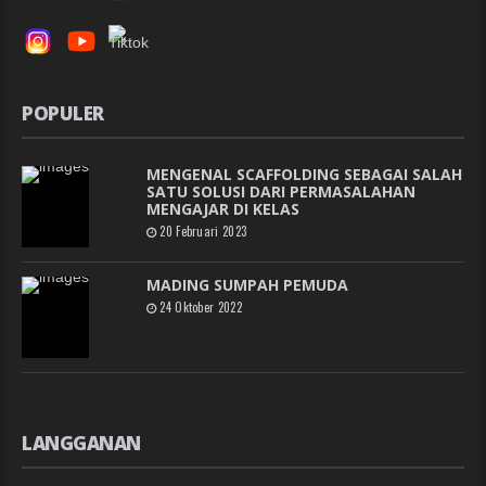
POPULER
MENGENAL SCAFFOLDING SEBAGAI SALAH
SATU SOLUSI DARI PERMASALAHAN
MENGAJAR DI KELAS
20 Februari 2023
MADING SUMPAH PEMUDA
24 Oktober 2022
LANGGANAN