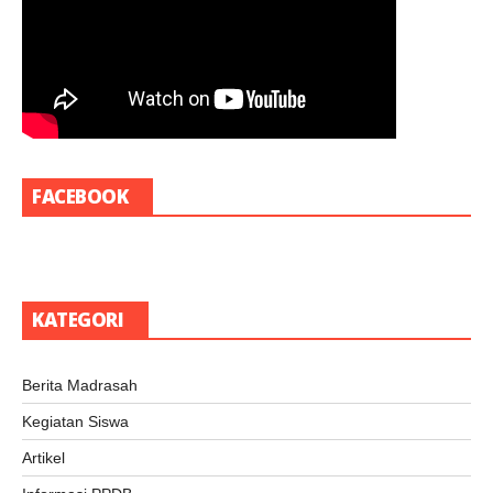
FACEBOOK
KATEGORI
Berita Madrasah
Kegiatan Siswa
Artikel