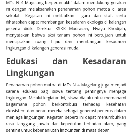
MTs N 4 Magelang berperan aktif dalam mendukung gerakan
ini dengan melaksanakan penanaman pohon matoa di area
sekolah. Kegiatan ini melibatkan guru dan staf, serta
diharapkan dapat membangun kesadaran ekologis di kalangan
peserta didik. Direktur KSKK Madrasah, Nyayu Khodijah,
menyatakan bahwa aksi tanam pohon ini bertujuan untuk
menciptakan ruang hijau dan membangun kesadaran
lingkungan di kalangan generasi muda.
Edukasi dan Kesadaran
Lingkungan
Penanaman pohon matoa di MTs N 4 Magelang juga menjadi
sarana edukasi bagi siswa tentang pentingnya menjaga
lingkungan. Melalui kegiatan ini, siswa diajak untuk memahami
bagaimana pohon berkontribusi terhadap kesehatan
ekosistem dan peran mereka sebagai generasi penerus dalam
menjaga lingkungan. Kegiatan seperti ini dapat menumbuhkan
rasa tanggung jawab dan kepedulian terhadap alam, yang
penting untuk keberlanjutan lingkungan di masa depan.