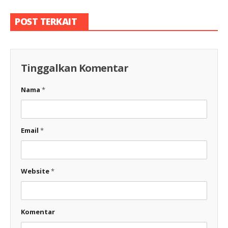
POST TERKAIT
Tinggalkan Komentar
Nama
*
Email
*
Website
*
Komentar