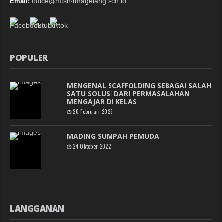
office@mtsn4magelang.sch.id
Email:
POPULER
MENGENAL SCAFFOLDING SEBAGAI SALAH
SATU SOLUSI DARI PERMASALAHAN
MENGAJAR DI KELAS
20 Februari 2023
MADING SUMPAH PEMUDA
24 Oktober 2022
LANGGANAN