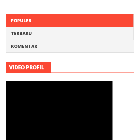
POPULER
TERBARU
KOMENTAR
VIDEO PROFIL